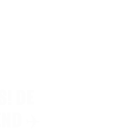
S! DE
END ✈️