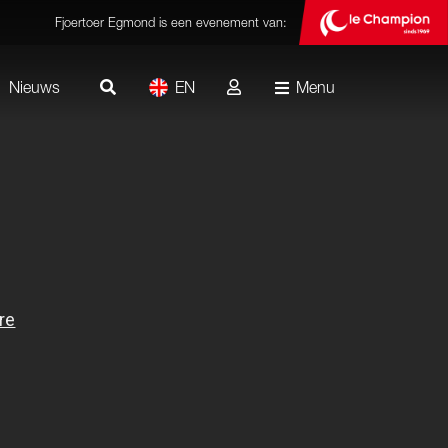
Fjoertoer Egmond is een evenement van:
Nieuws
EN
Menu