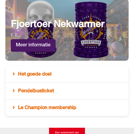
Fjoertoer Nekwarmer
€ 8,-
Meer informatie
Het goede doel
Pendelbusticket
Le Champion membership